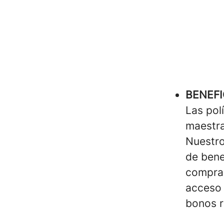
BENEFI
Las pol
maestra
Nuestro
de bene
compras
acceso 
bonos r