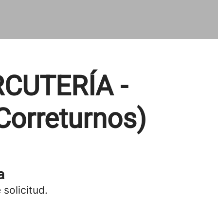
CUTERÍA -
orreturnos)
a
 solicitud.