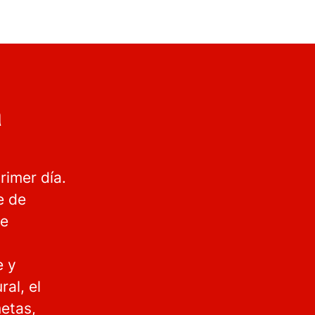
a
rimer día.
e de
de
e y
al, el
etas,