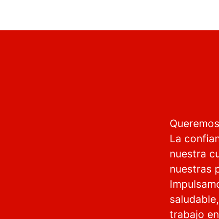
Queremos 
La confia
nuestra cu
nuestras p
Impulsamo
saludable
trabajo e