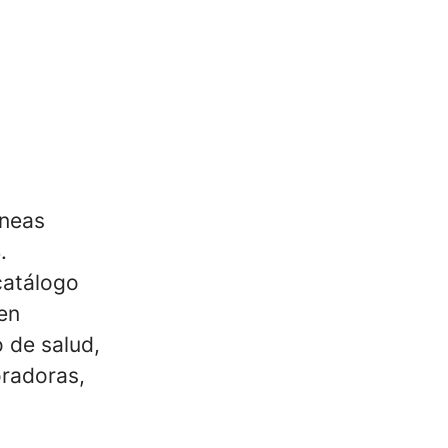
íneas
.
catálogo
en
 de salud,
radoras,