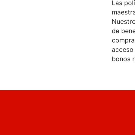
Las pol
maestra
Nuestro
de bene
compras
acceso 
bonos r