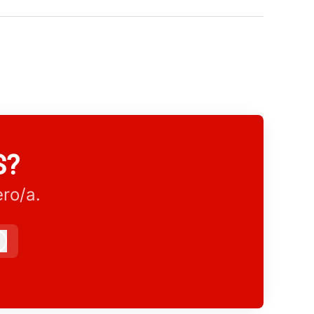
S?
ro/a.
Iniciar sesión