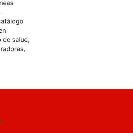
íneas
.
catálogo
en
 de salud,
radoras,
a