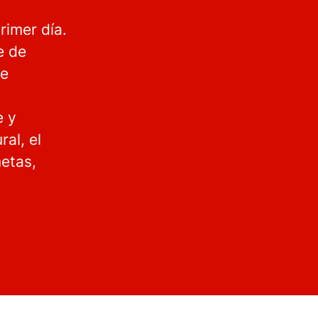
rimer día.
e de
de
e y
al, el
etas,