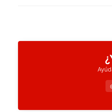
¿
Ayúd