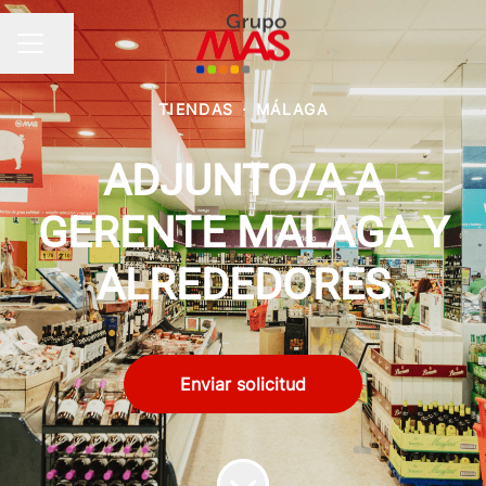
Compartir página
MENÚ DE EMPLEO
TIENDAS
·
MÁLAGA
ADJUNTO/A A
GERENTE MALAGA Y
ALREDEDORES
Enviar solicitud